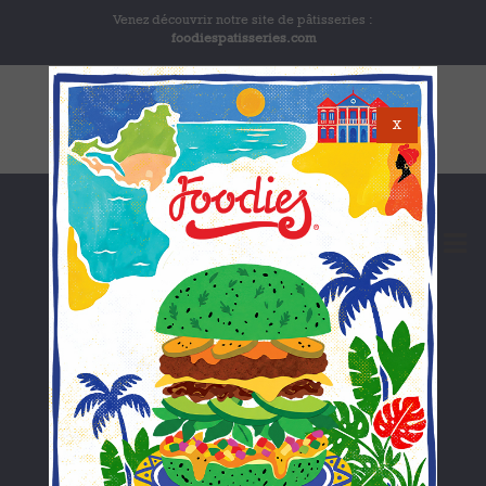
Venez découvrir notre site de pâtisseries :
foodiespatisseries.com
X
FOOD TRUCK
Let's go